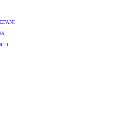
EFANI
IA
ICO