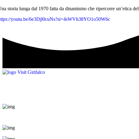
na storia lunga dal 1970 fatta da dinamismo che ripercorre un’etica del
https://youtu.be/6e3Djl0cuNs?si=4sWVh38YO1o50W6c
Dove il passato incontra il presente: scopri Girifalco, borgo di tradiz
Contatti
Centralino Unico:
+39 0968 749017
Scrivici via pec a
protocollo.girifalco@asmepec.it