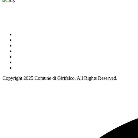
Piazza Umberto I, 1, 88024 Girifalco CZ
Navigazione
VisitGirifalco
Punti di interesse
Eventi
Notizie
Privacy Policy
Cookie Policy
Contattaci
Copyright 2025 Comune di Girifalco. All Rights Reserved.