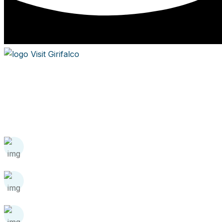
Dove il passato incontra il presente: scopri Girifalco, bor
Contatti
Centralino Unico:
+39
0968 749017
Scrivici via pec a
protocollo.girifalco@asmepec.it
Piazza Umberto I, 1, 88024