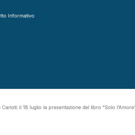
etto Informativo
ssandro Carioti pre
18 luglio in Piazzet
oti: il 18 luglio la presentazione del libro “Solo l’Amore” t