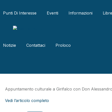
Punti Di Interesse
Eventi
Informazioni
Libr
VisitGirifalco
Luglio 21, 2025
Notizie
Girifalco, Don Ale
Notizie
Contattaci
Proloco
“Solo l’Amore” il 
Appuntamento culturale a Girifalco con Don Alessandro Cari
Vedi l’articolo completo