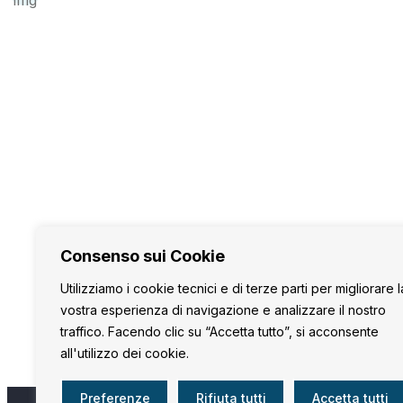
Girifalco CZ
Navigazione
VisitGirifalco
Punti di interesse
Eventi
Notizie
Consenso sui Cookie
Privacy Policy
Utilizziamo i cookie tecnici e di terze parti per migliorare l
Cookie Policy
vostra esperienza di navigazione e analizzare il nostro
traffico. Facendo clic su “Accetta tutto”, si acconsente
Contattaci
all'utilizzo dei cookie.
Preferenze
Rifiuta tutti
Accetta tutti