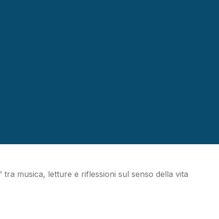
senta il romanzo
ta Santa Domenica
ra musica, letture e riflessioni sul senso della vita